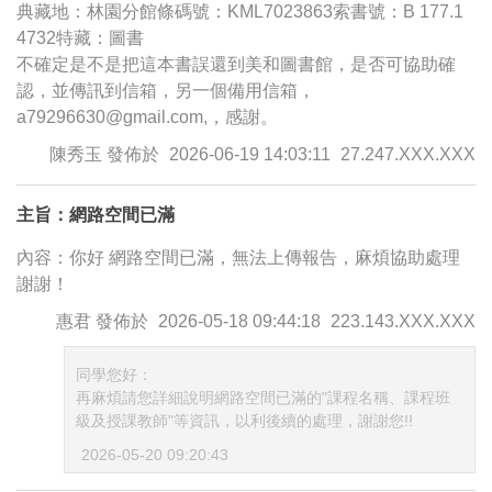
典藏地：林園分館條碼號：KML7023863索書號：B 177.1
4732特藏：圖書
不確定是不是把這本書誤還到美和圖書館，是否可協助確
認，並傳訊到信箱，另一個備用信箱，
a79296630@gmail.com,，感謝。
陳秀玉
發佈於
2026-06-19 14:03:11
27.247.XXX.XXX
主旨：網路空間已滿
內容：你好 網路空間已滿，無法上傳報告，麻煩協助處理
謝謝！
惠君
發佈於
2026-05-18 09:44:18
223.143.XXX.XXX
同學您好：
再麻煩請您詳細說明網路空間已滿的"課程名稱、課程班
級及授課教師"等資訊，以利後續的處理，謝謝您!!
2026-05-20 09:20:43