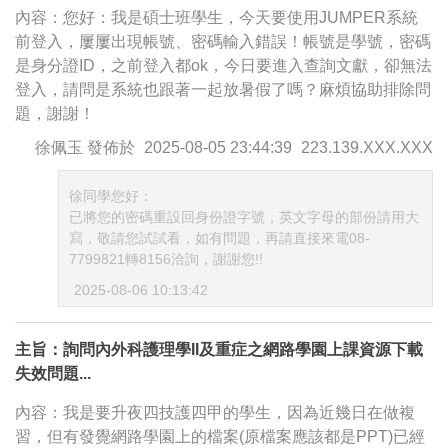
內容：您好：我是碩士班學生，今天要使用JUMPER系統
前登入，屢屢出現帳號、密碼輸入錯誤！帳號是學號，密碼
是身分證ID，之前登入都ok，今日要進入查詢文獻，卻無法
登入，請問是系統也跟著一起放暑假了嗎？麻煩協助排除問
題，謝謝！
徐佩玉
發佈於
2025-08-05 23:44:39
223.139.XXX.XXX
徐同學您好：
已將您的密碼重設回身份證字號，英文字母的部份請用大
寫，敬請您試試看，如有問題，再請直接來電08-
7799821轉8156洽詢，謝謝您!!
2025-08-06 10:13:42
主旨：詢問內外科護理學II及重症之網路學園上課資源下載
失效問題...
內容：我是要升夜四技護四甲的學生，因為近幾日在做複
習，但有發覺網路學園上的檔案(原檔案應該都是PPT)已經