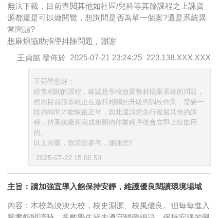
無法下載，目前查閱其他如社區/兒科等其餘課程之上課資
源都還是可以做閱覽，想詢問是否為單一個案?還是系統異
常問題?
想麻煩協助指導排除問題，謝謝
王貞懿
發佈於
2025-07-21 23:24:25
223.138.XXX.XXX
王同學您好：
經查相關的課程，確認是學校放置教材檔案系統的問題，
然因目前該系統正在進行相關的升級與調校作業，需要一
段的時間才能恢復正常，因此還請您先行複習其他的課
程，待系統廠商完成相關的作業程序後會立即上線啟用
的。
以上回覆，敬請您參考，謝謝您!!
2025-07-22 15:00:59
主旨：請加強宣導入館保持安靜，維護優良閱讀環境場域
內容：本校為泱泱大校，校史淵源、校風優良。但每每進入
圖書館閱讀時，多數學生皆未遵守輕聲細語、保持安靜的圖