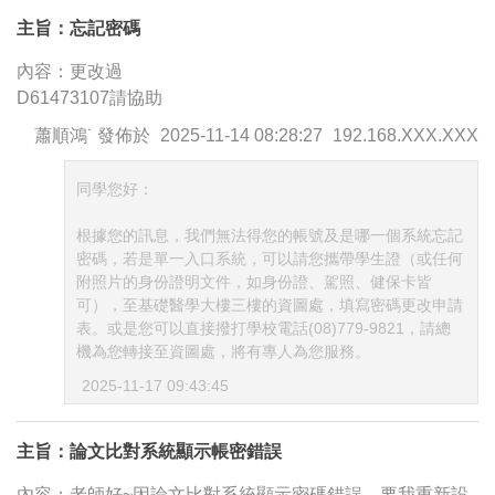
主旨：忘記密碼
內容：更改過
D61473107請協助
蕭順鴻˙
發佈於
2025-11-14 08:28:27
192.168.XXX.XXX
同學您好：
根據您的訊息，我們無法得您的帳號及是哪一個系統忘記
密碼，若是單一入口系統，可以請您攜帶學生證（或任何
附照片的身份證明文件，如身份證、駕照、健保卡皆
可），至基礎醫學大樓三樓的資圖處，填寫密碼更改申請
表。或是您可以直接撥打學校電話(08)779-9821，請總
機為您轉接至資圖處，將有專人為您服務。
2025-11-17 09:43:45
主旨：論文比對系統顯示帳密錯誤
內容：老師好~因論文比對系統顯示密碼錯誤，要我重新設