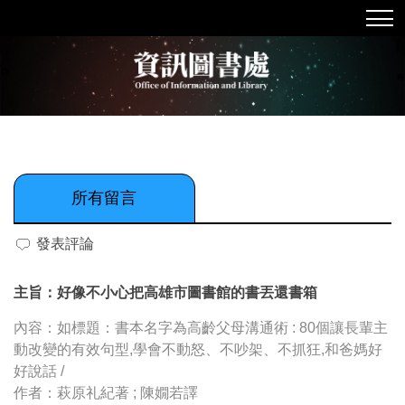
跳
到
主
要
內
容
區
所有留言
發表評論
主旨：好像不小心把高雄市圖書館的書丟還書箱
內容：如標題：書本名字為高齡父母溝通術 : 80個讓長輩主
動改變的有效句型,學會不動怒、不吵架、不抓狂,和爸媽好
好說話 /
作者：萩原礼紀著 ; 陳嫺若譯