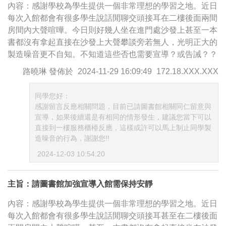
內容：感謝學校為學生提供一個非常理想的學習之地。近日
每次入館都會有很多學生說話閒聊交頭接耳在二樓後面兩間
房間內大聲喧嘩。今日則好幾人坐在進門處沙發上甚至一本
書都沒有拿起直接在沙發上大聲攀談旁若無人，光明正大的
製造噪音更不自知。不知道這些否也需要宣導？或告誡？？
路曉琳
發佈於
2024-11-29 16:09:49
172.18.XXX.XXX
同學您好：
感謝留言反應相關問題，目前已請圖書館相關同仁留意與
宣導，如果後續還是有相同的情形發生，建議您當下可以
直接到一樓服務櫃檯反應，這樣或許可以馬上制止同學製
造噪音的行為，謝謝您!!
2024-12-03 10:54:20
主旨：請圖書館加強宣導入館需保持安靜
內容：感謝學校為學生提供一個非常理想的學習之地。近日
每次入館都會有很多學生說話閒聊交頭接耳甚至在二樓後面