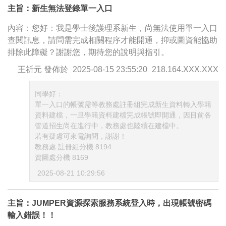
主旨：新生無法登錄單一入口
內容：您好：我是學士後護理系新生，尚無法使用單一入口
查閱訊息，請問需完成相關程序才能開通，抑或圖資能協助
排除此障礙？謝謝您，期待您的說明與指引。
王祈元
發佈於
2025-08-15 23:55:20
218.164.XXX.XXX
同學好：
單一入口的帳號需等教務處註冊組完成新生資料轉入學籍
資料建檔，一旦學籍資料建檔完成帳號即開通，因目前各
管道招生尚在進行中，教務處也陸續在建檔中。
若有疑慮可來電詢問，謝謝！
教務處 註冊組分機 8194
資圖處分機 8169
2025-08-21 10:29:56
主旨：JUMPER資源探索服務系統登入時，出現帳號密碼
輸入錯誤！！