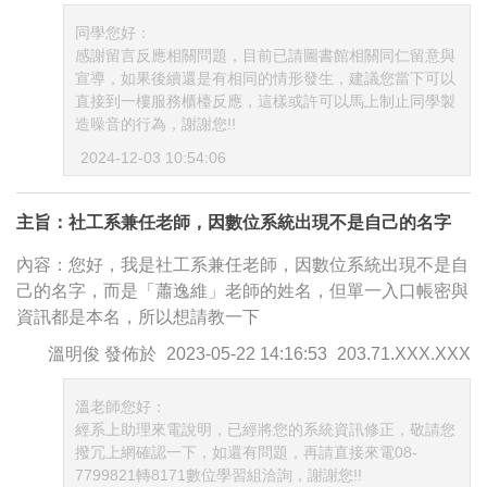
同學您好：
感謝留言反應相關問題，目前已請圖書館相關同仁留意與
宣導，如果後續還是有相同的情形發生，建議您當下可以
直接到一樓服務櫃檯反應，這樣或許可以馬上制止同學製
造噪音的行為，謝謝您!!
2024-12-03 10:54:06
主旨：社工系兼任老師，因數位系統出現不是自己的名字
內容：您好，我是社工系兼任老師，因數位系統出現不是自
己的名字，而是「蕭逸維」老師的姓名，但單一入口帳密與
資訊都是本名，所以想請教一下
溫明俊
發佈於
2023-05-22 14:16:53
203.71.XXX.XXX
溫老師您好：
經系上助理來電說明，已經將您的系統資訊修正，敬請您
撥冗上網確認一下，如還有問題，再請直接來電08-
7799821轉8171數位學習組洽詢，謝謝您!!