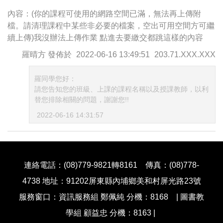
內容：(你的課程可使用的網路空間已滿，無法再上傳附
檔。請清理課程中某些非必要的檔案，空出可用空間方可繼
續上傳)我沒辦法上傳作業 點進去要繳交都跳這樣的內容
羅晴方
發佈於
2022-06-16 13:49:51
203.71.XXX.XXX
羅同學您好：
請您告知您的班級、上課的課程名稱以及授課教師，以利
替您排除相關的問題，謝謝您!!
2022-06-16 14:31:57
連絡電話：(08)779-9821轉8161 傳真：(08)778-
4738 地址：91202屏東縣內埔鄉美和村屏光路23號
服務窗口：資訊服務組 鄭佩純 分機：8168 | 圖書教
學組 顧益忠 分機：8163 |