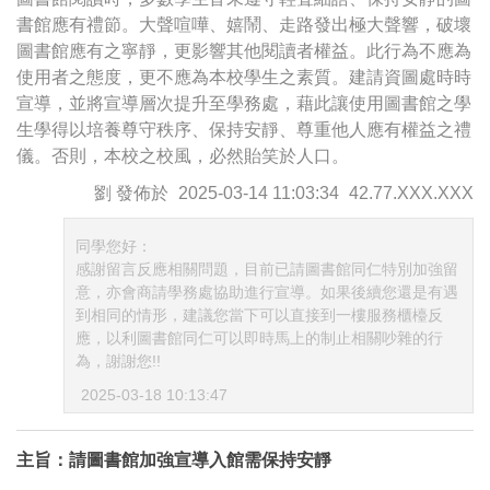
書館應有禮節。大聲喧嘩、嬉鬧、走路發出極大聲響，破壞
圖書館應有之寧靜，更影響其他閱讀者權益。此行為不應為
使用者之態度，更不應為本校學生之素質。建請資圖處時時
宣導，並將宣導層次提升至學務處，藉此讓使用圖書館之學
生學得以培養尊守秩序、保持安靜、尊重他人應有權益之禮
儀。否則，本校之校風，必然貽笑於人口。
劉
發佈於
2025-03-14 11:03:34
42.77.XXX.XXX
同學您好：
感謝留言反應相關問題，目前已請圖書館同仁特別加強留
意，亦會商請學務處協助進行宣導。如果後續您還是有遇
到相同的情形，建議您當下可以直接到一樓服務櫃檯反
應，以利圖書館同仁可以即時馬上的制止相關吵雜的行
為，謝謝您!!
2025-03-18 10:13:47
主旨：請圖書館加強宣導入館需保持安靜