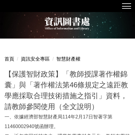
跳
到
主
要
內
容
區
首頁
資訊安全專區
智慧財產權
【保護智財政策】「教師授課著作權錦
囊」與「著作權法第46條規定之遠距教
學應採取合理技術措施之指引」資料，
請教師參閱使用（全文說明）
一、依據經濟部智慧財產局114年2月17日智著字第
11460002940號函辦理。