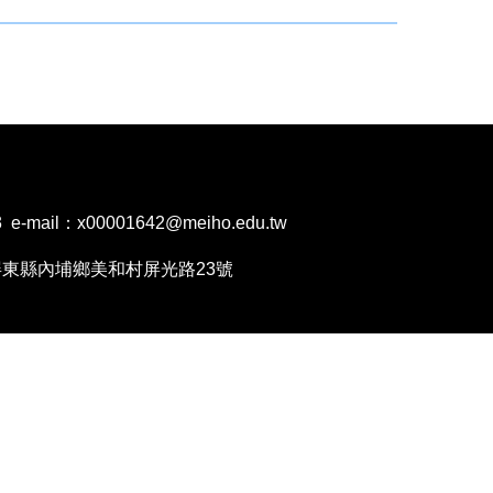
mail：x00001642@meiho.edu.tw
1202屏東縣內埔鄉美和村屏光路23號