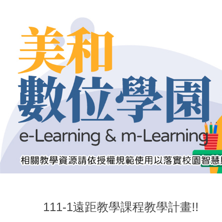
跳
到
主
要
內
容
區
111-1遠距教學課程教學計畫!!