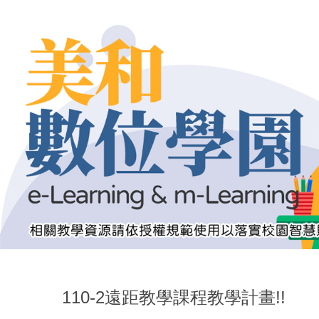
跳
到
主
要
內
容
區
110-2遠距教學課程教學計畫!!