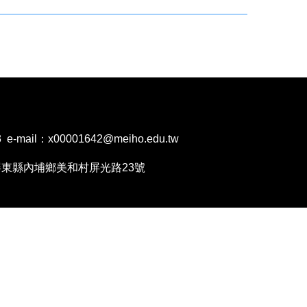
mail：x00001642@meiho.edu.tw
1202屏東縣內埔鄉美和村屏光路23號